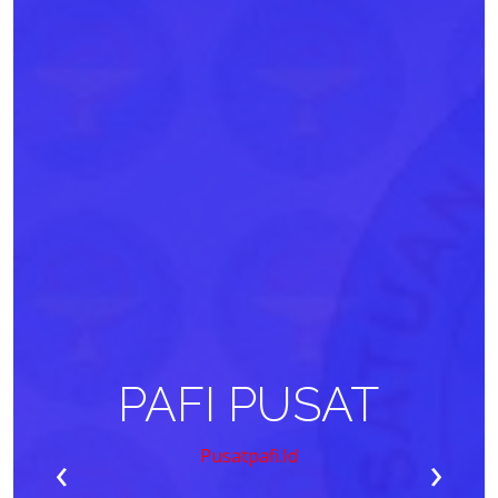
PAFI PUSAT
‹
›
Pusatpafi.id